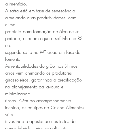
alimentício.
A safra está em fase de senescência, 
almejando altas produtividades, com 
clima
propício para formação de óleo nesse 
período, enquanto que a safrinha no RS 
e a
segunda safra no MT estão em fase de 
fomento.
As rentabilidades do grão nos últimos 
anos vêm animando os produtores
girassoleiros, garantindo a precificação 
no planejamento da lavoura e 
minimizando
riscos. Além do acompanhamento 
técnico, as equipes da Celena Alimentos 
vêm
investindo e apostando nos testes de 
novos híbridos, visando alto teto 