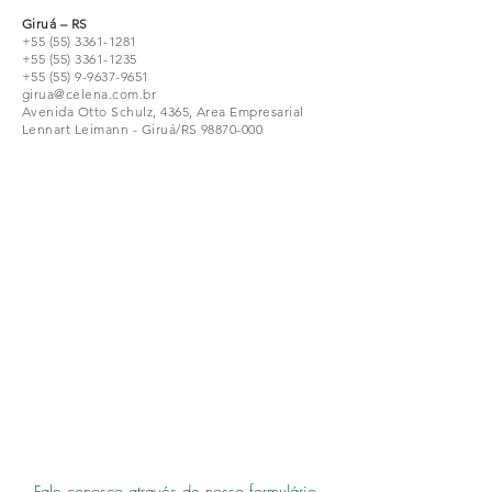
Giruá – RS
+55 (55) 3361-1281
+55 (55) 3361-1235
+55 (55) 9-9637-9651
girua@celena.com.br
Avenida Otto Schulz, 4365, Area Empresarial
Lennart Leimann - Giruá/RS
98870-000