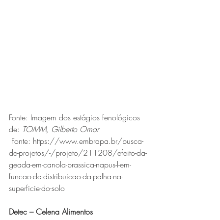
Fonte: Imagem dos estágios fenológicos 
de: 
TOMM, Gilberto Omar
 Fonte: https://www.embrapa.br/busca-
de-projetos/-/projeto/211208/efeito-da-
geada-em-canola-brassica-napus-l-em-
funcao-da-distribuicao-da-palha-na-
superficie-do-solo
Detec – Celena Alimentos