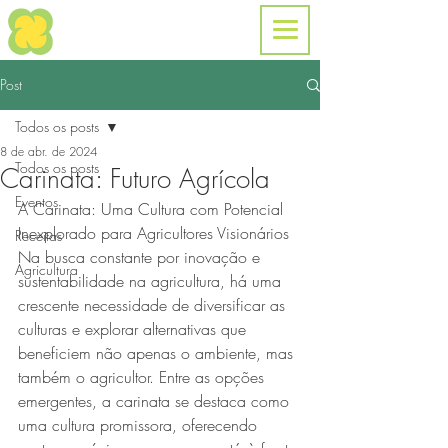
Post
Todos os posts
8 de abr. de 2024
Todos os posts
Carinata: Futuro Agrícola
Eventos
A Carinata: Uma Cultura com Potencial 
Inexplorado para Agricultores Visionários
Receitas
Na busca constante por inovação e 
Agricultura
sustentabilidade na agricultura, há uma 
crescente necessidade de diversificar as 
culturas e explorar alternativas que 
beneficiem não apenas o ambiente, mas 
também o agricultor. Entre as opções 
emergentes, a carinata se destaca como 
uma cultura promissora, oferecendo 