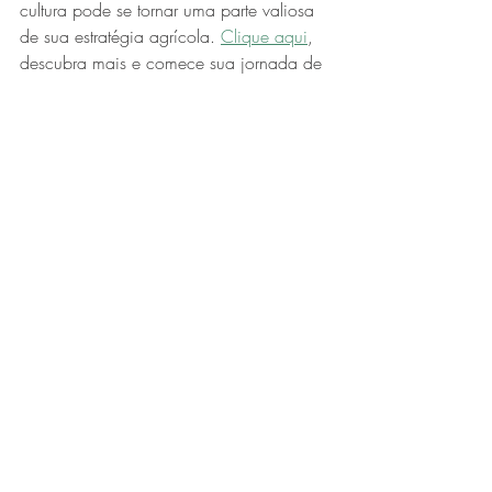
cultura pode se tornar uma parte valiosa 
de sua estratégia agrícola. 
Clique aqui
, 
descubra mais e comece sua jornada de 
inovação conosco hoje!
Posts recentes
Ver tudo