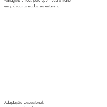
vantagens únicas para quem está à frente 
em práticas agrícolas sustentáveis.
Adaptação Excepcional: